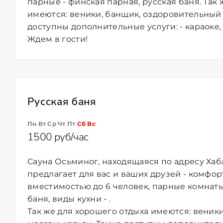
парные - финская парная, русская баня. Так
имеются: веники, банщик, оздоровительный 
доступны дополнительные услуги: - караоке,
Ждем в гости!
Русская баня
Пн Вт Ср Чт Пт
Сб
Вс
1500 руб/час
Сауна Осьминог, находящаяся по адресу Хаба
предлагает для вас и ваших друзей - комфор
вместимостью до 6 человек, парные комнаты
баня, виды кухни - .
Так же для хорошего отдыха имеются: веник