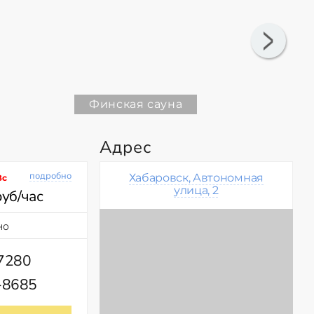
Финская сауна
Адрес
подробно
Хабаровск, Автономная
Вс
улица, 2
руб/час
но
77280
-8685