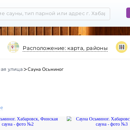
Расположение: карта, районы
Сауна Осьминог
ая улица
ое