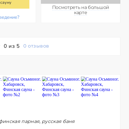
 сауну
Посмотреть на большой
карте
ведение?
0 из 5
0 отзывов
финская парная, русская баня