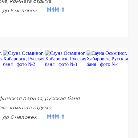
ке, комната отдыха
:
до 6 человек
финская парная, русская баня
ке, комната отдыха
:
до 6 человек