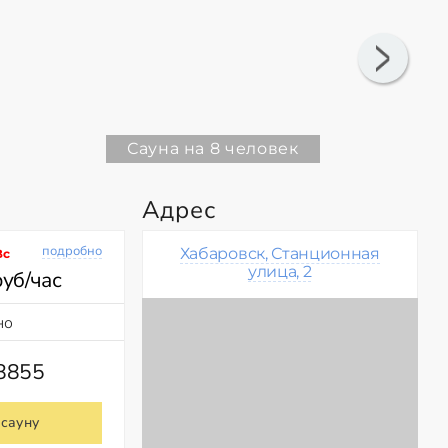
Сауна на 8 человек
Адрес
подробно
Хабаровск, Станционная
Вс
улица, 2
руб/час
но
68855
 сауну