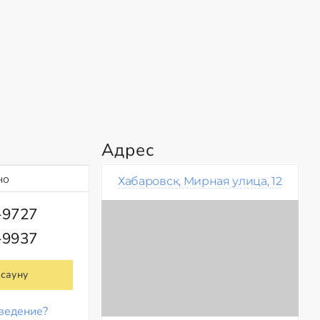
Адрес
но
Хабаровск, Мирная улица, 12
-9727
-9937
 сауну
ведение?