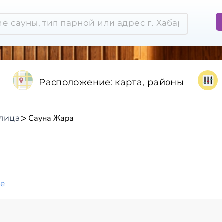
Расположение: карта, районы
Сауна Жара
лица
ое