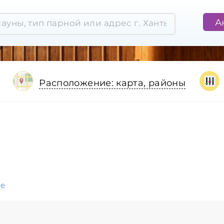
А
Расположение: карта, районы
ое