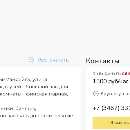
Контакты
Распечатать
Пн Вт Ср Чт Пт
Сб
ты-Мансийск, улица
1500 руб/час
х друзей - большой зал для
Круглосуточ
 комнаты - финская парная,
+7 (3467) 33
еники, банщик,
жно заказать дополнительные
Заказать