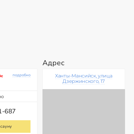
Адрес
подробно
Ханты-Мансийск, улица
Вс
Дзержинского, 17
но
1-687
 сауну