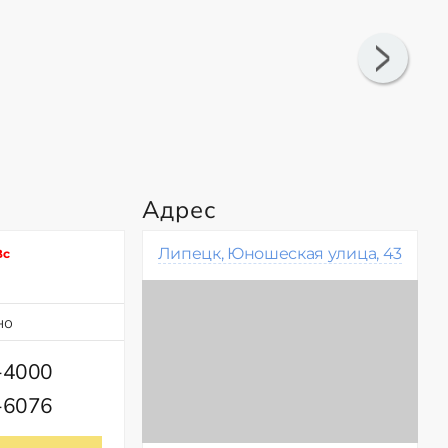
Адрес
Липецк, Юношеская улица, 43
Вс
но
-4000
-6076