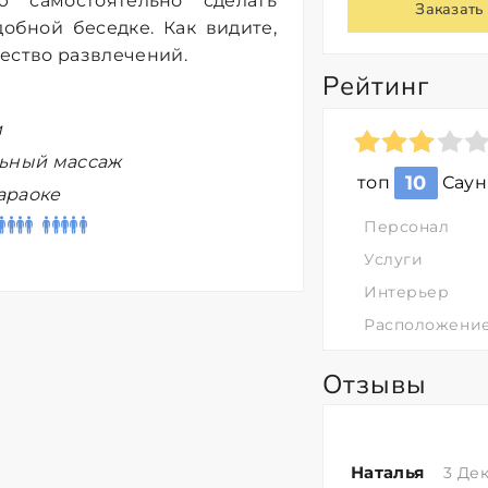
ю самостоятельно сделать
Заказать
обной беседке. Как видите,
ество развлечений.
Рейтинг
и
льный массаж
10
топ
Саун
караоке
Персонал
Услуги
Интерьер
Расположени
Отзывы
Наталья
3 Де