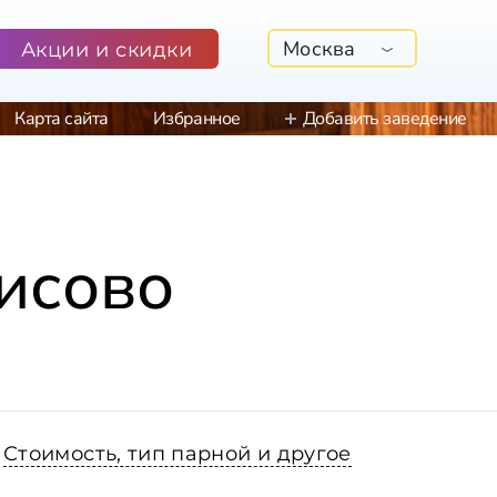
Москва
Акции и скидки
Карта сайта
Избранное
Добавить заведение
исово
Стоимость, тип парной и другое