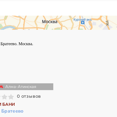
Алма-Атинская
0 отзывов
И БАНИ
 Братеево