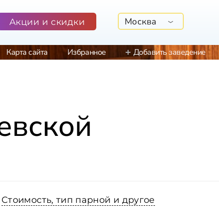
Москва
Акции и скидки
Карта сайта
Избранное
Добавить заведение
евской
Стоимость, тип парной и другое