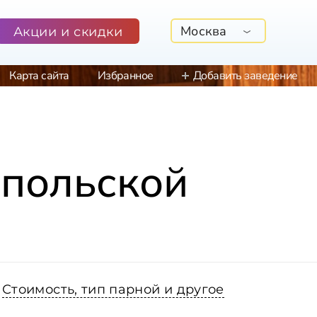
Москва
Акции и скидки
Карта сайта
Избранное
Добавить заведение
опольской
Стоимость, тип парной и другое