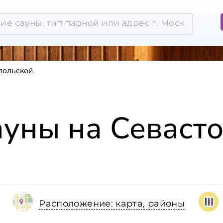
польской
ауны на Севаст
Расположение: карта, районы