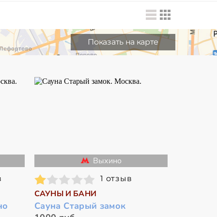
Показать на карте
Выхино
в
1 отзыв
САУНЫ И БАНИ
но
Сауна Старый замок