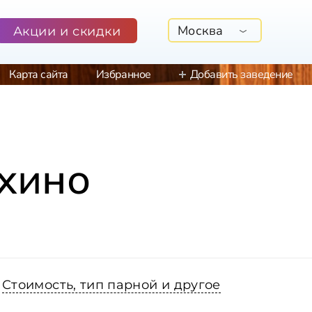
Москва
Акции и скидки
Карта сайта
Избранное
Добавить заведение
ыхино
Стоимость, тип парной и другое