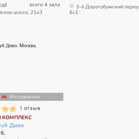
тий
всего 4 зала
3-й Дорогобужский переу
ское шоссе, 21к3
6с1
Молодежная
1 отзыв
 КОМПЛЕКС
луб Диво
б.