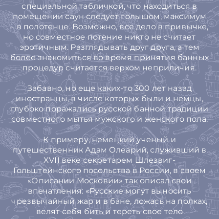
специальной табличкой, что находиться в
помещении саун следует голышом, максимум
– в полотенце. Возможно, все дело в привычке,
но совместное потение никто не считает
эротичным. Разглядывать друг друга, а тем
более знакомиться во время принятия банных
процедур считается верхом неприличия.
Забавно, но еще каких-то 300 лет назад
иностранцы, в числе которых были и немцы,
глубоко поражались русской банной традиции
совместного мытья мужского и женского пола.
К примеру, немецкий ученый и
путешественник Адам Олеарий, служивший в
XVII веке секретарем Шлезвиг-
Гольштейнского посольства в России, в своем
«Описании Московии» так описал свои
впечатления: «Русские могут выносить
чрезвычайный жар и в бане, ложась на полках,
велят себя бить и тереть свое тело