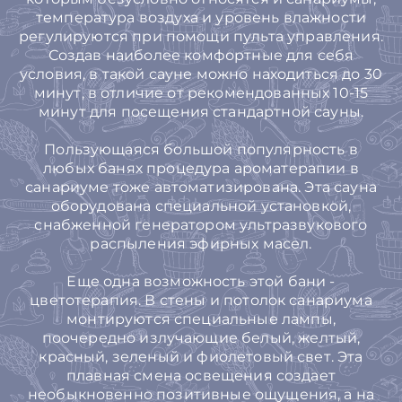
температура воздуха и уровень влажности
регулируются при помощи пульта управления.
Создав наиболее комфортные для себя
условия, в такой сауне можно находиться до 30
минут, в отличие от рекомендованных 10-15
минут для посещения стандартной сауны.
Пользующаяся большой популярность в
любых банях процедура ароматерапии в
санариуме тоже автоматизирована. Эта сауна
оборудована специальной установкой,
снабженной генератором ультразвукового
распыления эфирных масел.
Еще одна возможность этой бани -
цветотерапия. В стены и потолок санариума
монтируются специальные лампы,
поочередно излучающие белый, желтый,
красный, зеленый и фиолетовый свет. Эта
плавная смена освещения создает
необыкновенно позитивные ощущения, а на