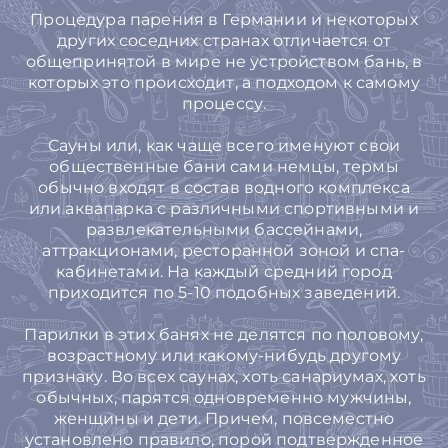
Процедура парения в Германии и некоторых
других соседних странах отличается от
общепринятой в мире не устройством бань, в
которых это происходит, а подходом к самому
процессу.
Сауны или, как чаще всего именуют свои
общественные бани сами немцы, термы
обычно входят в состав водного комплекса
или аквапарка с различными спортивными и
развлекательными бассейнами,
аттракционами, ресторанной зоной и спа-
кабинетами. На каждый средний город
приходится по 5-10 подобных заведений.
Парилки в этих банях не делятся по половому,
возрастному или какому-нибудь другому
признаку. Во всех саунах, хоть санариумах, хоть
обычных, парятся одновременно мужчины,
женщины и дети. Причем, повсеместно
установлено правило, порой подтвержденное