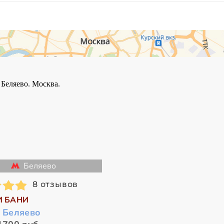
Беляево
8 отзывов
И БАНИ
в Беляево