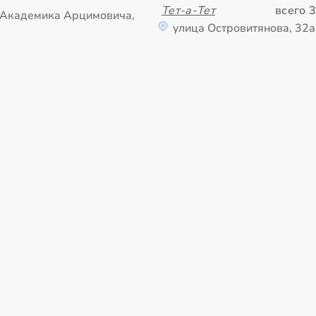
Тет-а-Тет
всего 3
 Академика Арцимовича,
улица Островитянова, 32а