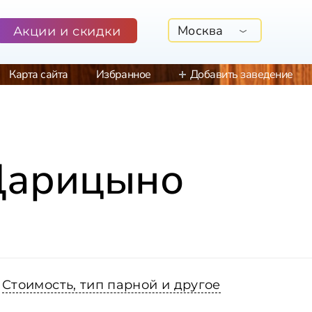
Москва
Акции и скидки
Карта сайта
Избранное
Добавить заведение
 Царицыно
Стоимость, тип парной и другое