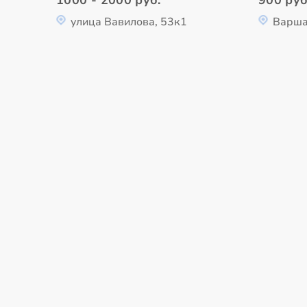
улица Вавилова, 53к1
Варша