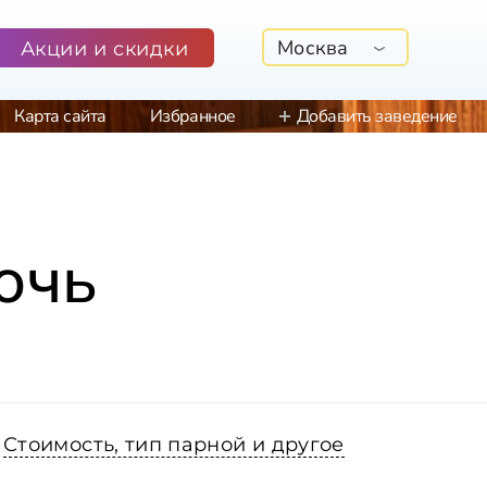
Москва
Акции и скидки
Карта сайта
Избранное
Добавить заведение
очь
Стоимость, тип парной и другое