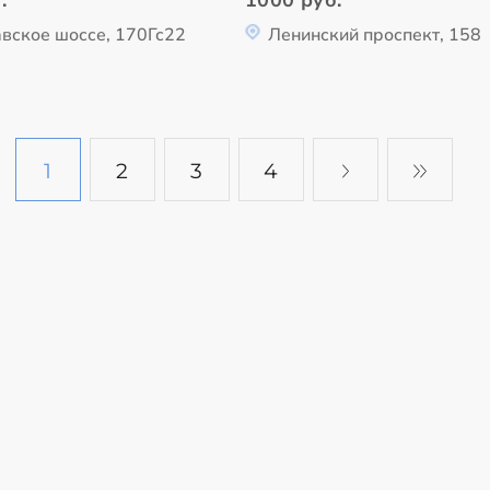
вское шоссе, 170Гс22
Ленинский проспект, 158
1
2
3
4