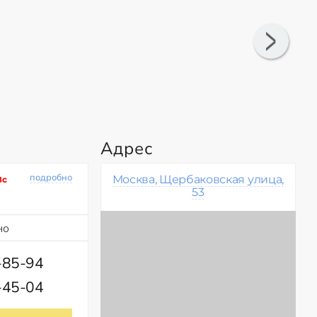
Адрес
подробно
Москва, Щербаковская улица,
Вс
53
но
-85-94
-45-04