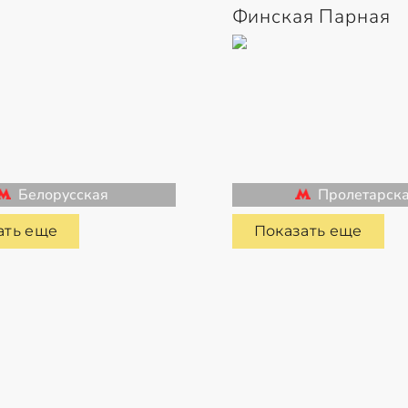
Финская Парная
Белорусская
Пролетарск
ать еще
Показать еще