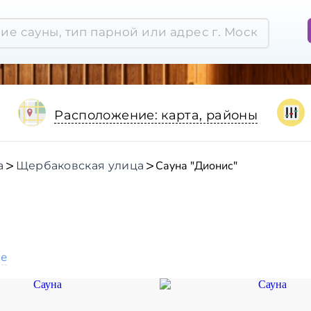
Расположение: карта, районы
Сауна "Дионис"
а
Щербаковская улица
ое