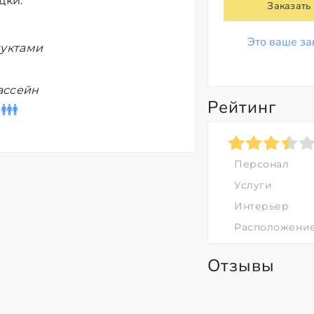
дки.
Заказать
Это ваше за
дуктами
бассейн
Рейтинг
Персонал
Услуги
Интерьер
Расположени
Отзывы