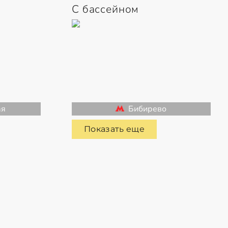
С бассейном
ая
Бибирево
Показать еще