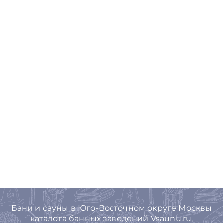
Бани и сауны в Юго-Восточном округе Москвы
каталога банных заведений Vsaunu.ru,