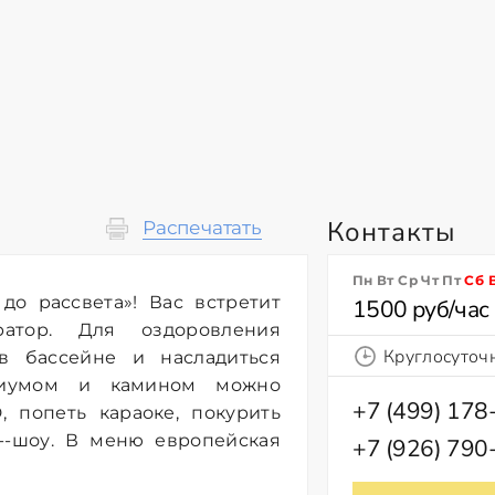
Контакты
Распечатать
Пн Вт Ср Чт Пт
Сб
до рассвета»! Вас встретит
1500 руб/час
атор. Для оздоровления
Круглосуточ
в бассейне и насладиться
риумом и камином можно
+7 (499) 178
 попеть караоке, покурить
п--шоу. В меню европейская
+7 (926) 790