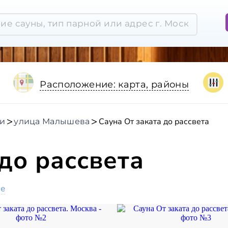
Расположение: карта, районы
Сауна От заката до рассвета
ки
улица Малышева
до рассвета
ое