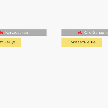
Кутузовская
Юго-Западн
ать еще
Показать еще