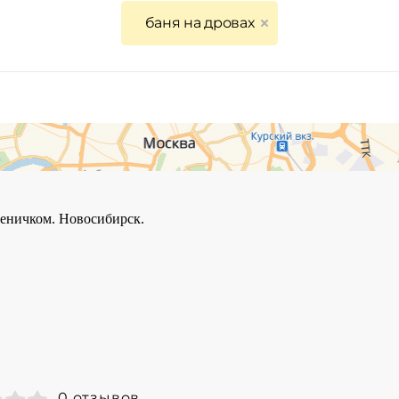
баня на дровах
0 отзывов