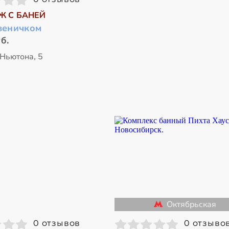
Ж С БАНЕЙ
 веничком
б.
 Ньютона, 5
Октябрьская
0 отзывов
0 отзыво