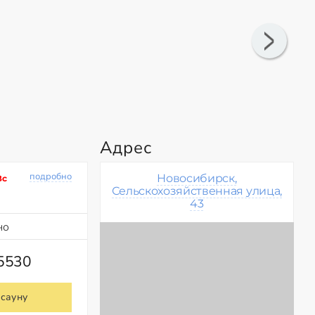
Адрес
подробно
Новосибирск,
Вс
Сельскохозяйственная улица,
43
но
75530
 сауну