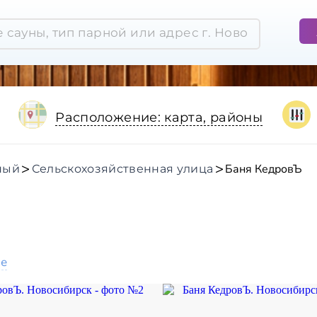
Расположение: карта, районы
Баня КедровЪ
ный
Сельскохозяйственная улица
ое