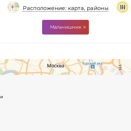
Расположение: карта, районы
Мальчишник
ии