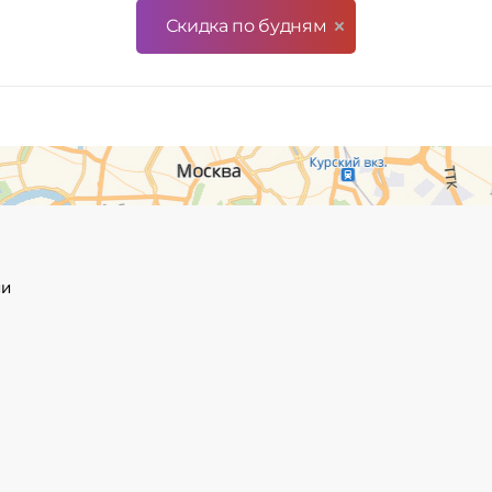
Скидка по будням
ии