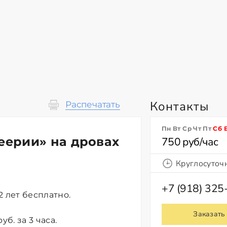
Контакты
Распечатать
Пн Вт Ср Чт Пт
Сб
еерии» на дровах
750 руб/час
Круглосуточ
+7 (918) 325
12 лет бесплатно.
Заказать
б. за 3 часа.