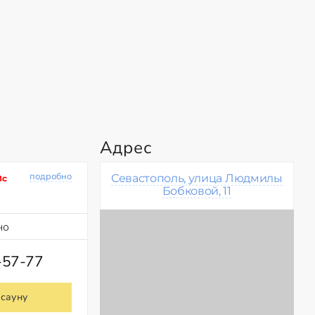
Адрес
подробно
Севастополь, улица Людмилы
Вс
Бобковой, 11
но
-57-77
 сауну