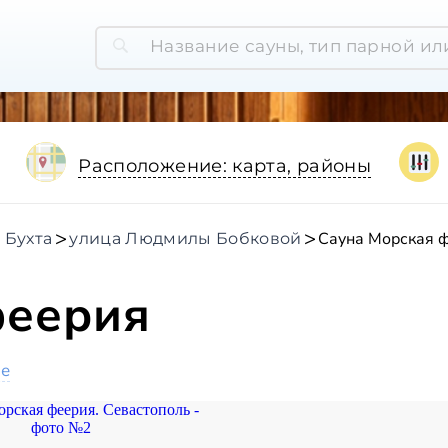
Расположение: карта, районы
Сауна Морская 
 Бухта
улица Людмилы Бобковой
феерия
ое