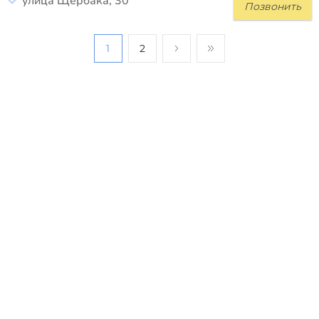
улица Щербака, 30
Позвонить
1
2