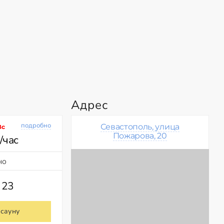
Адрес
подробно
Севастополь, улица
Вс
Пожарова, 20
/час
но
 23
 сауну