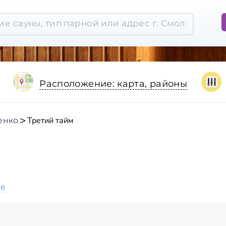
Расположение: карта, районы
Третий тайм
енко
ое