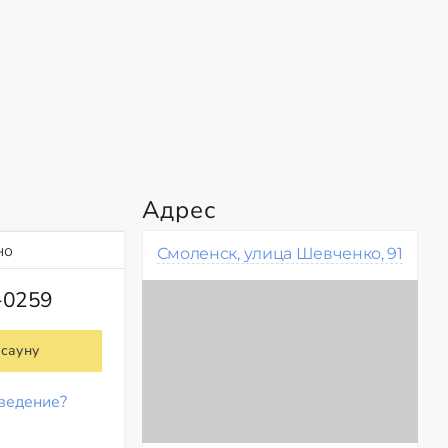
Адрес
но
Смоленск, улица Шевченко, 91
-0259
 сауну
ведение?