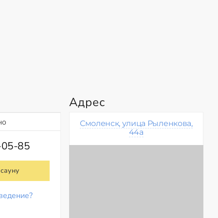
Адрес
но
Смоленск, улица Рыленкова,
44а
-05-85
 сауну
ведение?