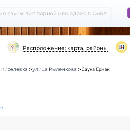
Расположение: карта, районы
Сауна Ермак
 Киселевка
улица Рыленкова
ое