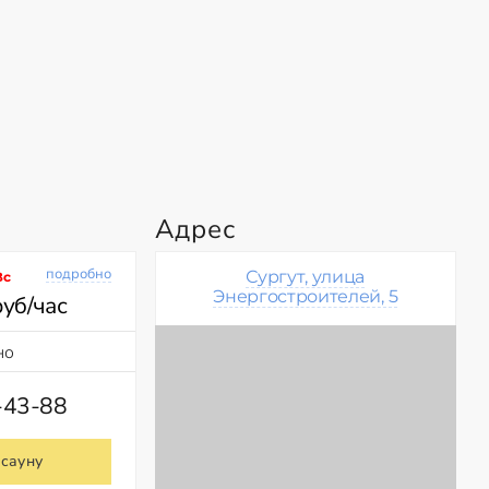
Адрес
подробно
Сургут, улица
Вс
Энергостроителей, 5
руб/час
но
-43-88
 сауну