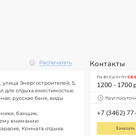
Контакты
Распечатать
Пн Вт Ср Чт Пт
Сб
, улица Энергостроителей, 5,
1200 - 1700 
ал для отдыха вместимостью
Круглосуточ
ная, русская баня, виды
+7 (3462) 77
еники, банщик,
ашему вниманию
Заказать
араоке, Комната отдыха.