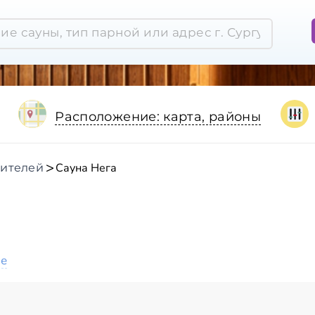
Расположение: карта, районы
Сауна Нега
оителей
ое