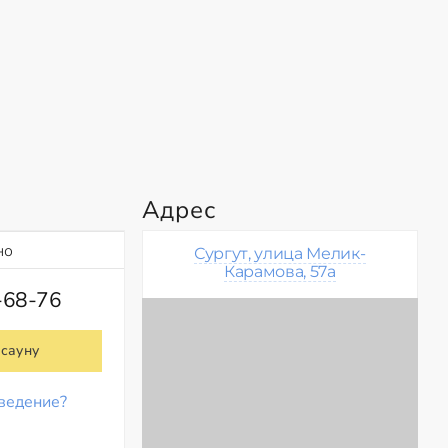
Адрес
но
Сургут, улица Мелик-
Карамова, 57а
-68-76
 сауну
ведение?