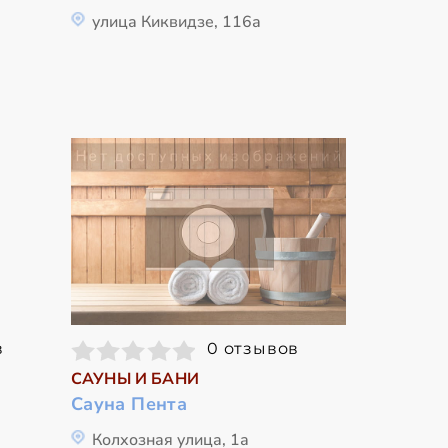
улица Киквидзе, 116а
в
0 отзывов
САУНЫ И БАНИ
Сауна Пента
а
Колхозная улица, 1а