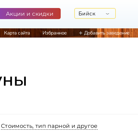
Бийск
Акции и скидки
Карта сайта
Избранное
Добавить заведение
уны
Стоимость, тип парной и другое