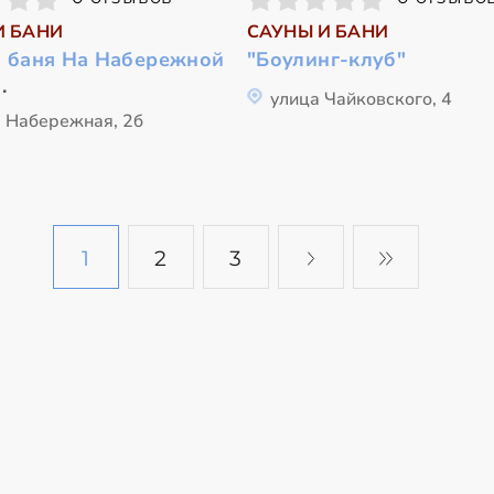
И БАНИ
САУНЫ И БАНИ
я баня На Набережной
"Боулинг-клуб"
.
улица Чайковского, 4
я Набережная, 2б
1
2
3