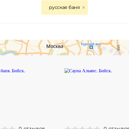
русская баня
0 отзывов
0 отзыво