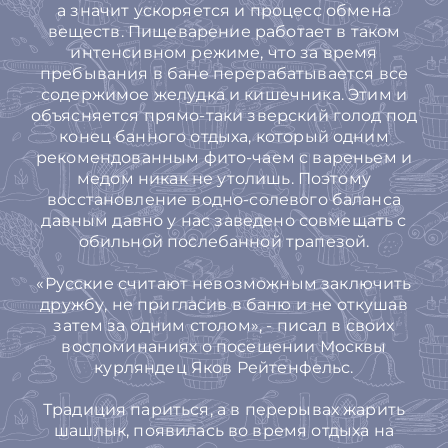
а значит ускоряется и процесс обмена
веществ. Пищеварение работает в таком
интенсивном режиме, что за время
пребывания в бане перерабатывается все
содержимое желудка и кишечника. Этим и
объясняется прямо-таки зверский голод под
конец банного отдыха, который одним
рекомендованным фито-чаем с вареньем и
медом никак не утолишь. Поэтому
восстановление водно-солевого баланса
давным давно у нас заведено совмещать с
обильной послебанной трапезой.
«Русские считают невозможным заключить
дружбу, не пригласив в баню и не откушав
затем за одним столом», - писал в своих
воспоминаниях о посещении Москвы
курляндец Яков Рейтенфельс.
Традиция париться, а в перерывах жарить
шашлык, появилась во время отдыха на