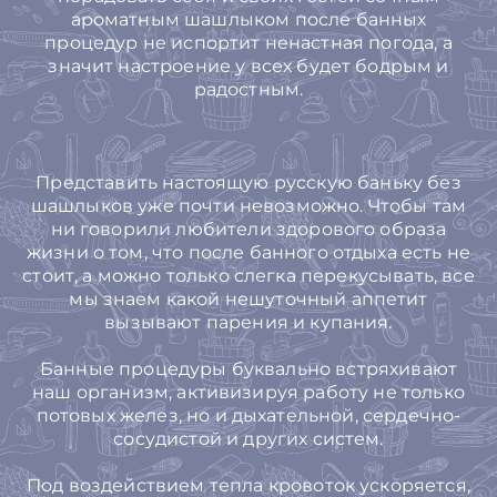
ароматным шашлыком после банных
процедур не испортит ненастная погода, а
значит настроение у всех будет бодрым и
радостным.
Представить настоящую русскую баньку без
шашлыков уже почти невозможно. Чтобы там
ни говорили любители здорового образа
жизни о том, что после банного отдыха есть не
стоит, а можно только слегка перекусывать, все
мы знаем какой нешуточный аппетит
вызывают парения и купания.
Банные процедуры буквально встряхивают
наш организм, активизируя работу не только
потовых желез, но и дыхательной, сердечно-
сосудистой и других систем.
Под воздействием тепла кровоток ускоряется,