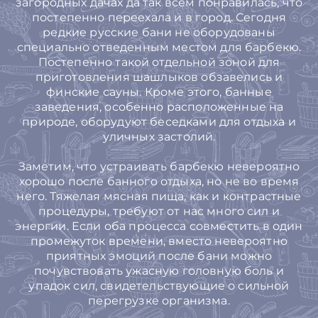
загородных дачах да так всем понравилась, что
постепенно переехала и в город. Сегодня
редкие русские бани не оборудованы
специально отведенным местом для барбекю.
Постепенно такой отдельной зоной для
приготовления шашлыков обзавелись и
финские сауны. Кроме этого, банные
заведения, особенно расположенные на
природе, оборудуют беседками для отдыха и
уличных застолий.
Заметим, что устраивать барбекю невероятно
хорошо после банного отдыха, но не во время
него. Тяжелая мясная пища, как и контрастные
процедуры, требуют от нас много сил и
энергии. Если оба процесса совместить в один
промежуток времени, вместо невероятно
приятных эмоций после бани можно
почувствовать ужасную головную боль и
упадок сил, свидетельствующие о сильной
перегрузке организма.