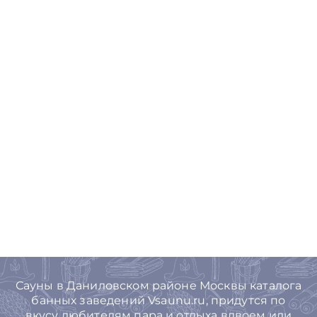
Сауны в Даниловском районе Москвы каталога
банных заведений Vsaunu.ru, придутся по
вкусу любителям пара и отдыха вдвоем или