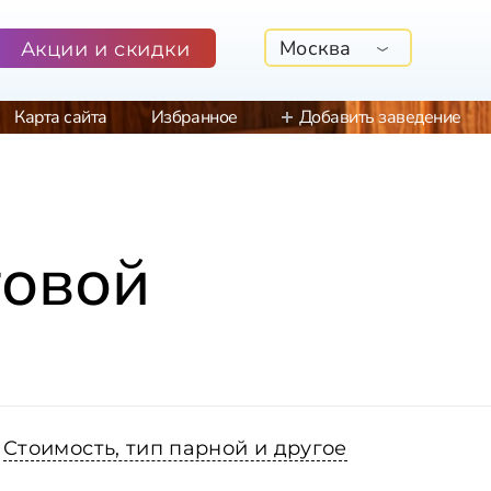
Москва
Акции и скидки
Карта сайта
Избранное
Добавить заведение
говой
Стоимость, тип парной и другое