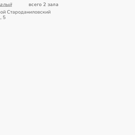
Малый
всего 2 зала
ой Староданиловский
, 5