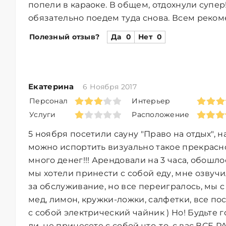
попели в караоке. В общем, отдохнули супе
обязательно поедем туда снова. Всем реком
Полезный отзыв?
Да
0
Нет
0
Екатерина
6 Ноября 2017
Персонал
Интерьер
Услуги
Расположение
5 ноября посетили сауну "Право на отдых", н
можно испортить визуально такое прекрасно
много денег!!! Арендовали на 3 часа, обошлось
мы хотели принести с собой еду, мне озвучи
за обслуживание, но все переигралось, мы с
мед, лимон, кружки-ложки, салфетки, все по
с собой электрический чайник ) Но! Будьте г
ли, не принесете с собой что-то, с вас ВСЕ Р