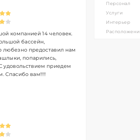
Персонал
Услуги
Интерьер
Расположени
шой компанией 14 человек.
ольшой бассейн,
р любезно предоставил нам
ашлыки, попарились,
 С удовольствием приедем
 Спасибо вам!!!!