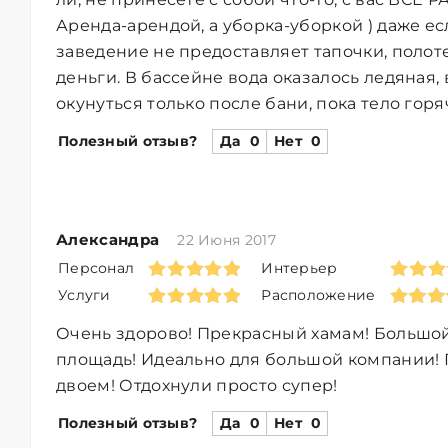
Аренда-арендой, а уборка-уборкой ) даже ес
заведение не предоставляет тапочки, полоте
деньги. В бассейне вода оказалось ледяная,
окунуться только после бани, пока тело горя
Полезный отзыв?
Да
0
Нет
0
Александра
22 Июня 2017
Персонал
Интерьер
Услуги
Расположение
Очень здорово! Прекрасный хамам! Большо
площадь! Идеально для большой компании! 
двоем! Отдохнули просто супер!
Полезный отзыв?
Да
0
Нет
0