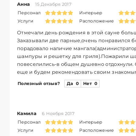
Анна
15 Декабря 2017
Персонал
Интерьер
Услуги
Расположение
Отмечали день рождения в этой сауне боль
Заказывали две парные,очень понравился б
порадовало наличие мангала(администрато
шампуры и решетку для гриля).Пожарили ш
повеселились-в общем душевно отдохнули.
еще и будем рекомендовать своим знакомым.
Полезный отзыв?
Да
0
Нет
0
Камила
6 Ноября 2017
Персонал
Интерьер
Услуги
Расположение