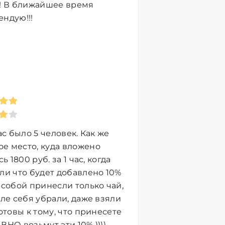
р! В ближайшее время
ендую!!!
ас было 5 человек. Как же
е место, куда вложено
 1800 руб. за 1 час, когда
ли что будет добавлено 10%
 собой принесли только чай,
сле себя убрали, даже взяли
отовы к тому, что принесете
АВНО возьмут эти 10% ))))