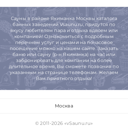
Сауны в районе Якиманка Москвы каталога
банных заведений Vsaunu.ru, придутся по
вкусу любителям пара и отдыха вдвоем или
компанией! Ознакомиться с подробным
перечнем услуг и ценами на почасовое
посещение можно на нашем сайте. Заказать
баню или сауну (р-н Якиманка) на час или
забронировать для компании на более
длительное время, Вы cможете позвонив по
указанным на странице телефонам. Желаем
Вам приятного отдыха!
Москва
© 2011-2026 «vSaunu.ru»