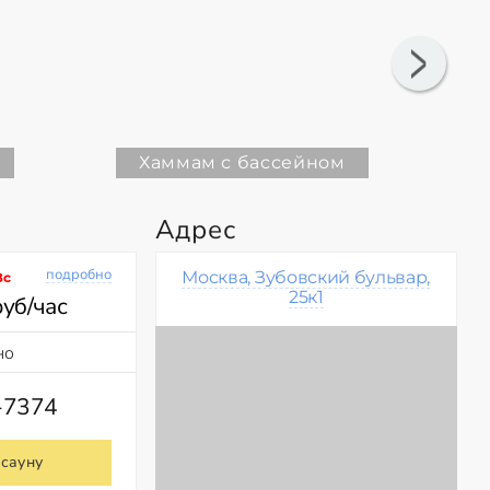
Хаммам с бассейном
Адрес
подробно
Москва, Зубовский бульвар,
Вс
25к1
руб/час
но
-7374
 сауну