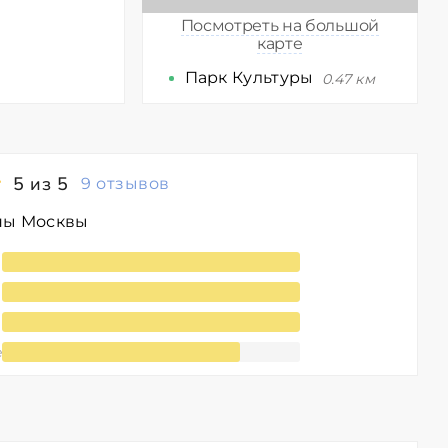
Посмотреть на большой
карте
Парк Культуры
0.47 км
5 из 5
9 отзывов
ны Москвы
е