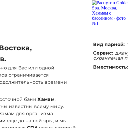
Вид парной:
Востока
,
Сервис:
джаку
в.
охраняемая па
Вместимость
но для Вас или одной
ров ограничивается
родолжительность времени
восточной бани
Хамам
,
тны известны всему миру.
Хамам для организма
ми еще до нашей эры, и мы
ь комплекс
СПА
услуг, который