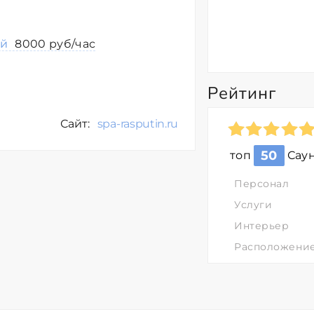
ой
8000 руб/час
Рейтинг
Сайт:
spa-rasputin.ru
50
топ
Сау
Персонал
Услуги
Интерьер
Расположени