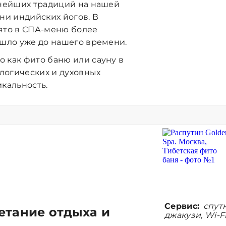
внейших традиций на нашей
ни индийских йогов. В
зято в СПА-меню более
ошло уже до нашего времени.
 как фито баню или сауну в
логических и духовных
икальность.
Сервис:
спутн
етание отдыха и
джакузи, Wi-F