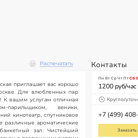
Контакты
Распечатать
Пн Вт Ср Чт Пт
Сб
ская приглашает вас хорошо
1200 руб/час
оскве. Для влюбленных пар
Круглосуточ
! К вашим услугам отличная
-парильщиком, веники,
+7 (499) 408
ний кинотеатр, спутниковое
те различные ароматические
Заказать
банкетный зал. Чистейший