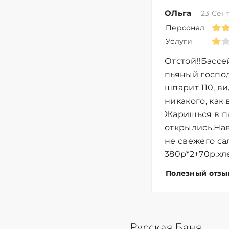
ОЛьга
23 Сен
Персонал
Услуги
Отстой!!Бассе
пьяный господ
шпарит 110, в
никакого, как
Жаришься в па
открылись.Нав
не свежего са
380р*2+70р.хл
Полезный отзы
Русская Баня