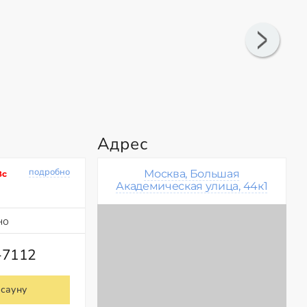
Адрес
подробно
Москва, Большая
Вс
Академическая улица, 44к1
но
-7112
 сауну