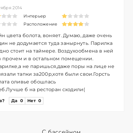
тября 2014
Интерьер
Расположение
йн цвета болота, воняет. Думаю, даже очень
ин не додумается туда занырнуть. Парилка
идно стоит на таймере. Воздухообмена в ней
 в прочем и в остальном помещении.
рилке,а не паришься,даже поры на лице не
язали тапки за200р,хотя были свои.Горсть
лата оливье обошлась
еб.Лучше б на ресторан сходили(
в?
Да
0
Нет
0
С бассейном