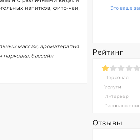
кальян с различными видами
Это ваше за
гольных напитков, фито-чаи,
ельный массаж, ароматерапия
Рейтинг
я парковка, бассейн
Персонал
Услуги
Интерьер
Расположени
Отзывы