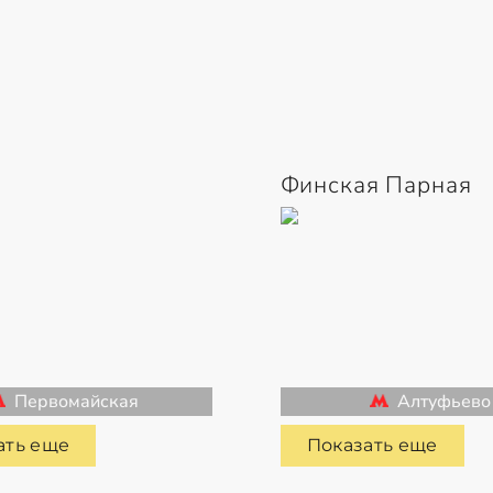
Финская Парная
Первомайская
Алтуфьево
ать еще
Показать еще