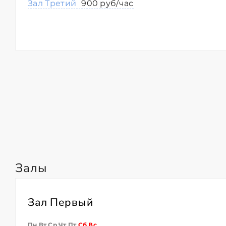
Зал Третий
900 руб/час
Залы
Зал Первый
Пн Вт Ср Чт Пт
Сб
Вс