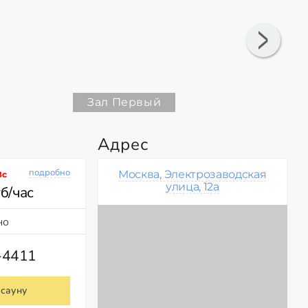
Зал Первый
Адрес
подробно
Москва, Электрозаводская
Вс
улица, 12а
б/час
но
-4411
 сауну