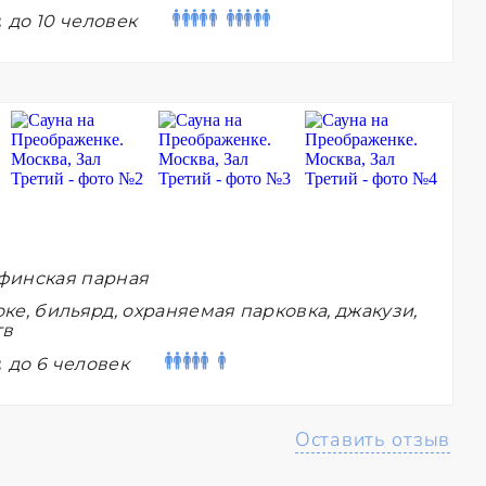
:
до 10 человек
финская парная
ке, бильярд, охраняемая парковка, джакузи,
тв
:
до 6 человек
Оставить отзыв