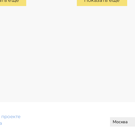
ать еще
Показать еще
 проекте
а