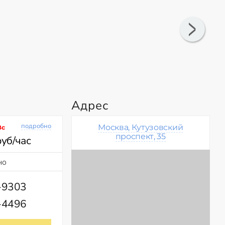
Адрес
подробно
Москва, Кутузовский
Вс
проспект, 35
руб/час
но
-9303
-4496