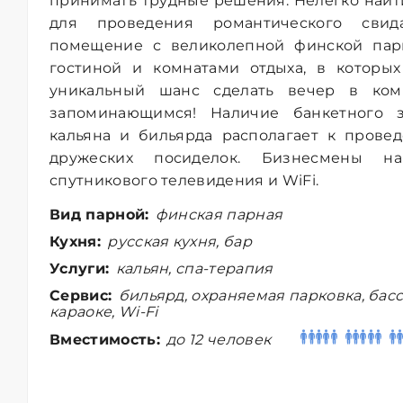
принимать трудные решения. Нелегко найт
для проведения романтического свид
помещение с великолепной финской парн
гостиной и комнатами отдыха, в которых
уникальный шанс сделать вечер в ком
запоминающимся! Наличие банкетного за
кальяна и бильярда располагает к прове
дружеских посиделок. Бизнесмены на
спутникового телевидения и WiFi.
Вид парной:
финская парная
Кухня:
русская кухня, бар
Услуги:
кальян, спа-терапия
Сервис:
бильярд, охраняемая парковка, басс
караоке, Wi-Fi
Вместимость:
до 12 человек