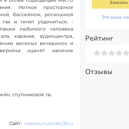
и и более подходящее место
Заказать
ания. Уютное просторное
ой, бассейном, роскошной
Это ваше за
 так и тянет уединиться, -
пании любимого человека
ла, караоке, аудиоцентра,
Рейтинг
дению веселых вечеринок и
верняка оценят наличие
Отзывы
ейн, спутниковое тв,
Сайт:
www.kutuzovsky35.ru