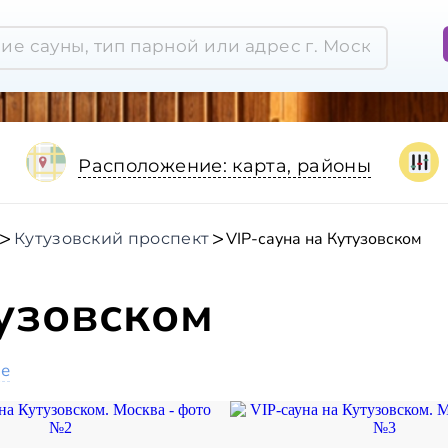
Расположение: карта, районы
VIP-сауна на Кутузовском
Кутузовский проспект
тузовском
ое