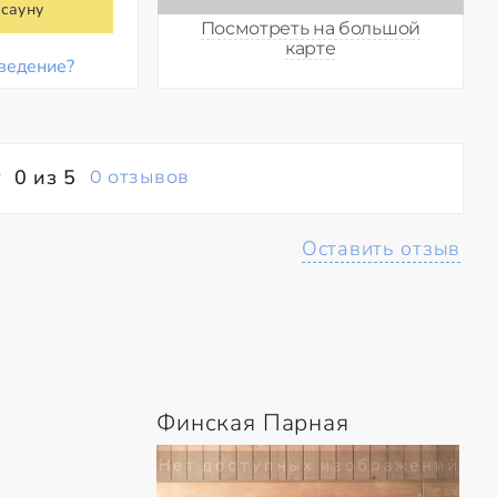
 сауну
Посмотреть на большой
карте
ведение?
0 из 5
0 отзывов
Оставить отзыв
Финская Парная