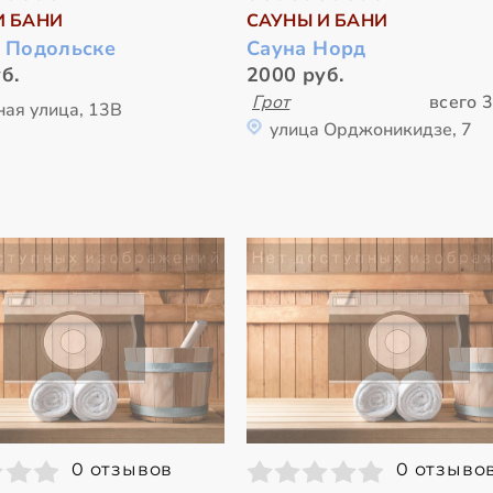
И БАНИ
САУНЫ И БАНИ
в Подольске
Сауна Норд
б.
2000 руб.
Грот
всего 3
ная улица, 13В
улица Орджоникидзе, 7
0 отзывов
0 отзыво