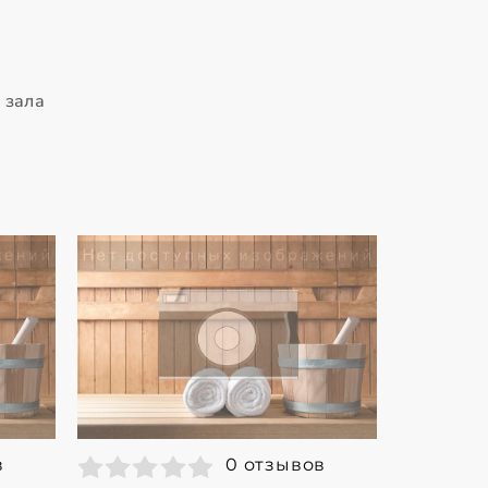
 зала
в
0 отзывов