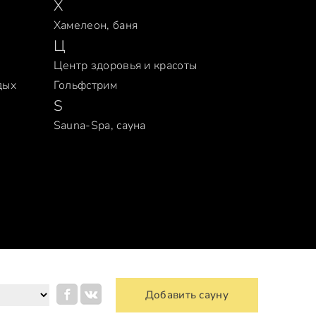
Х
Хамелеон, баня
Ц
Центр здоровья и красоты
дых
Гольфстрим
S
Sauna-Spa, сауна
Добавить сауну