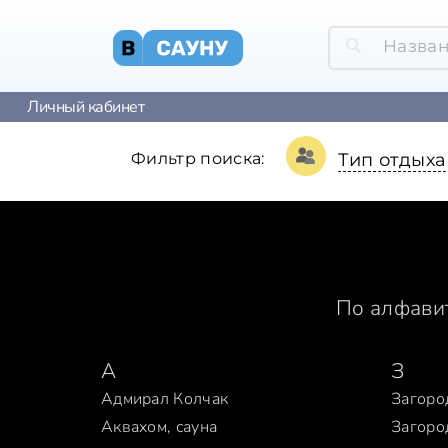
Личный кабинет
Фильтр поиска:
Тип отдыха
По алфави
А
З
Адмирал Колчак
Загоро
Аквахом, сауна
Загоро