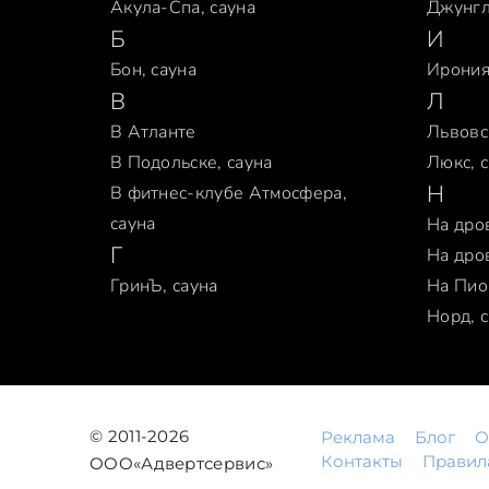
Акула-Спа, сауна
Джунг
Б
И
Бон, сауна
Ирония
В
Л
В Атланте
Львовс
В Подольске, сауна
Люкс, 
Н
В фитнес-клубе Атмосфера,
сауна
На дро
Г
На дро
ГринЪ, сауна
На Пио
Норд, 
© 2011-2026
Реклама
Блог
О
Контакты
Правил
ООО«Адвертсервис»