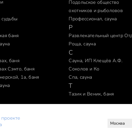
ли
Подольское общество
охотников и рыболовов
 судьбы
Профессионал, сауна
Р
кая баня
Развлекательный центр От
сауна
Роща, сауна
С
вах, баня
Сауна, ИП Клещёв А.Ф.
вах Сэмто, баня
Соколов и Ко
нерской, 1а, баня
Спа, сауна
Т
сауна
Тазик и Веник, баня
 проекте
а