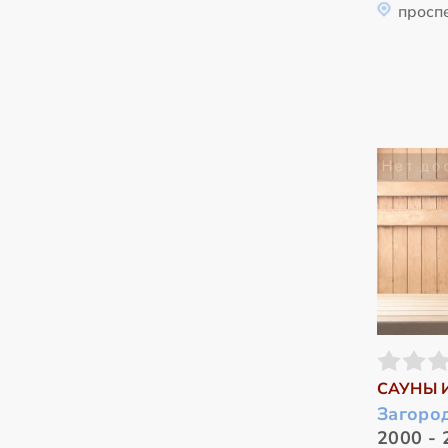
просп
САУНЫ 
Загоро
2000 - 