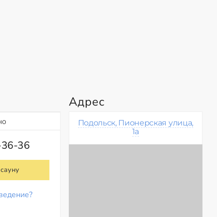
Адрес
но
Подольск, Пионерская улица,
1а
-36-36
 сауну
ведение?