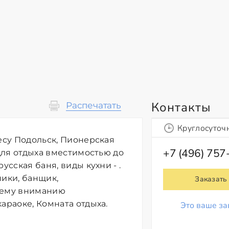
Контакты
Распечатать
Круглосуточ
есу Подольск, Пионерская
+7 (496) 757
 для отдыха вместимостью до
усская баня, виды кухни - .
ники, банщик,
Заказать
ашему вниманию
араоке, Комната отдыха.
Это ваше за