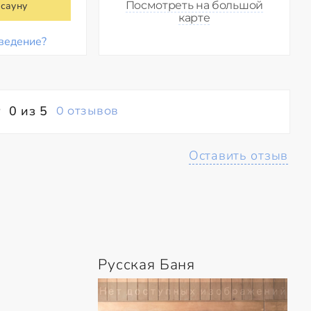
Посмотреть на большой
 сауну
карте
ведение?
0 из 5
0 отзывов
Оставить отзыв
Русская Баня