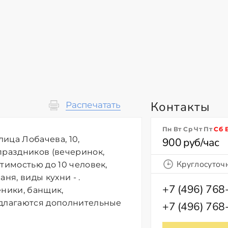
Контакты
Распечатать
Пн Вт Ср Чт Пт
Сб
лица Лобачева, 10,
900 руб/час
праздников (вечеринок,
Круглосуточ
тимостью до 10 человек,
ня, виды кухни - .
+7 (496) 768
еники, банщик,
едлагаются дополнительные
+7 (496) 768