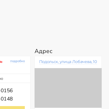
Адрес
подробно
Подольск, улица Лобачева, 10
Вс
но
-0156
-0148