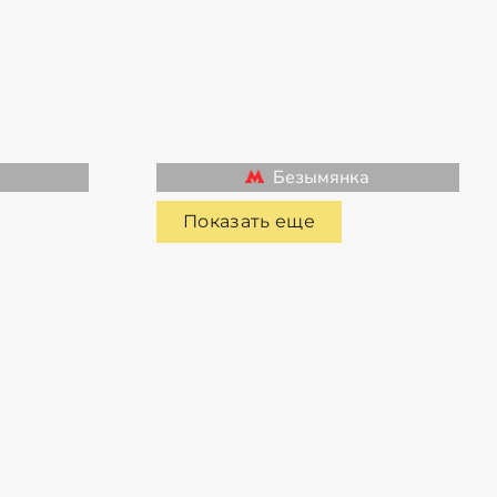
я
Безымянка
Показать еще