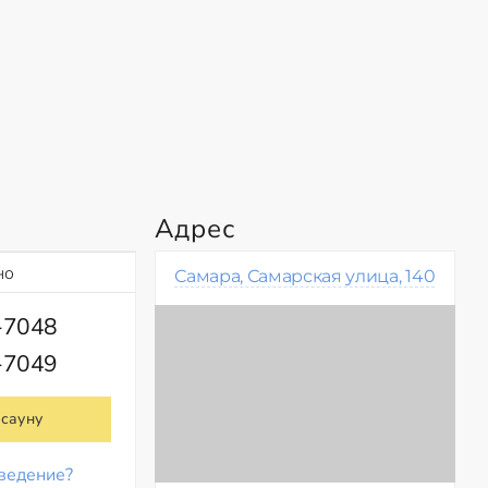
Адрес
но
Самара, Самарская улица, 140
-7048
-7049
 сауну
ведение?