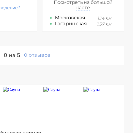
Посмотреть на большой
ведение?
карте
Московская
1.14 км
Гагаринская
1.57 км
0 из 5
0 отзывов
финская парная