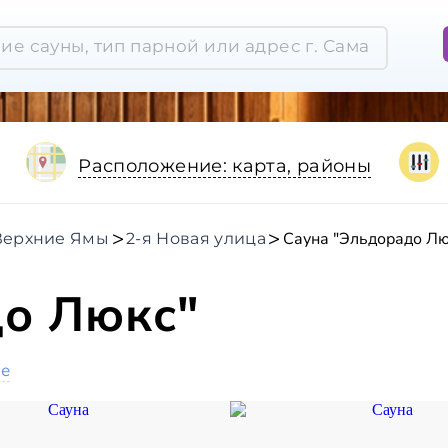
Расположение: карта, районы
Сауна "Эльдорадо Лю
Верхние Ямы
2-я Новая улица
до Люкс"
ое