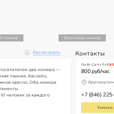
й номер
Финский номер
Контакты
Распечатать
Пн Вт Ср Чт Пт
Сб
посетителям два номера —
800 руб/час
ркая парная, бассейн,
Круглосуточ
сажное кресло. Оба номера
таменты.
+7 (846) 225
10 человек за каждого
Заказать