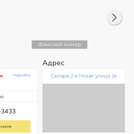
Финский номер
Адрес
подробно
Самара, 2-я Новая улица, 2а
Вс
но
-3433
 сауну