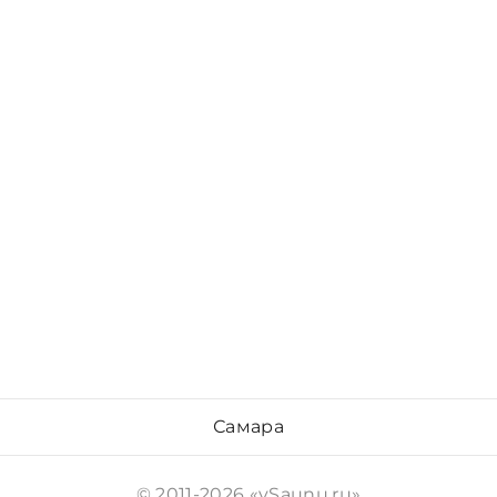
Самара
© 2011-2026 «vSaunu.ru»