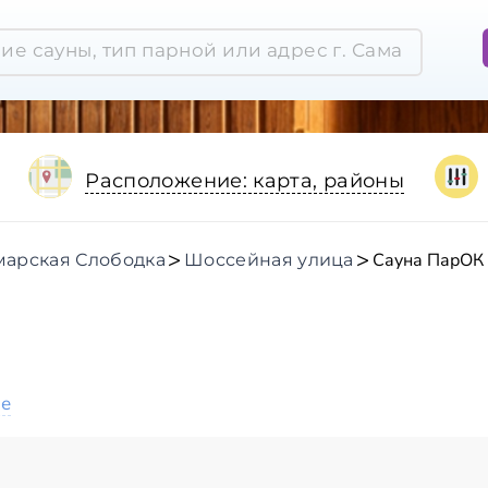
Расположение: карта, районы
Сауна ПарОК
марская Слободка
Шоссейная улица
ое