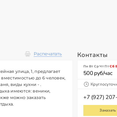
Контакты
Распечатать
Пн Вт Ср Чт Пт
Сб
йная улица, 1, предлагает
500 руб/час
 вместимостью до 6 человек,
Круглосуточ
ня, виды кухни - .
дыха имеются: веники,
+7 (927) 207
акже можно заказать
тдыха.
Заказать